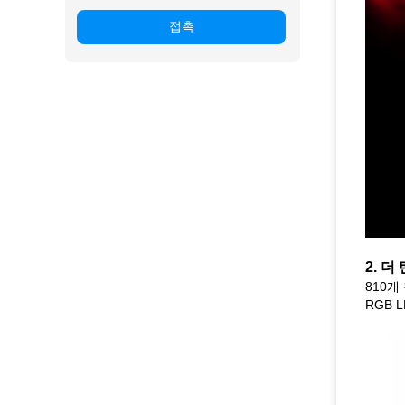
접촉
2.
더 
810개
RGB 