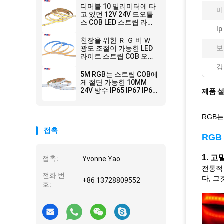
디머블 10 밀리미터에 타
미
고 있던 12V 24V 드오틀
스 COB LED 스트립 라이
I
트 신축성 칩
천장을 위한 Ｒ Ｇ 비 Ｗ
보
광도 조절이 가능한 LED
라이트 스트립 COB 오랫
동안 내부 외부
강
5M RGB는 스트립 COB에
게 절단 가능한 10MM
24V 방수 IP65 IP67 IP68
제품 
을 바꾸는 어떤 도트 색도
보내게 하지 않았습니다
RGB는
접촉
RGB
1. 고
접촉:
Yvonne Yao
전통적 
전화 번
다, 
+86 13728809552
호: