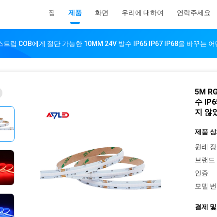
집
제품
화면
우리에 대하여
연락주세요
 스트립 COB에게 절단 가능한 10MM 24V 방수 IP65 IP67 IP68을 바
5M R
수 IP
지 않
제품 상
원래 장
브랜드 
인증:
모델 번
결제 및