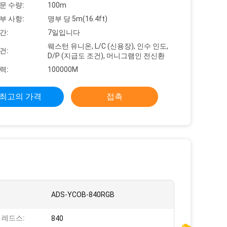
문 수량:
100m
부 사항:
명부 당 5m(16.4ft)
간:
7일입니다
웨스턴 유니온, L/C (신용장), 인수 인도,
건:
D/P (지급도 조건), 머니그램인 전신환
력:
100000M
최고의 가격
접촉
ADS-YCOB-840RGB
 레드스:
840