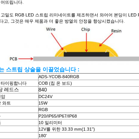
떨어뜨립니다.
고밀도 RGB LED 스트립 리미네이트를 제조하면서 와어어 본딩이 LED 
다고, 그것은 매우 제품과 더 좋은 방열의 안정을 향상시켰습니다.
는 스트립 상술을 이끌었습니다 :
ADS-YCOB-840RGB
는 타이핑합니다
COB (칩 온 보드)
당 레드스
840
전압
DC24V
당 와트
15W
RGB
가
P20/IP65/IP67/IP68
폭
10 밀리미터
12V를 위한 33.33 mm(1.31")
180'