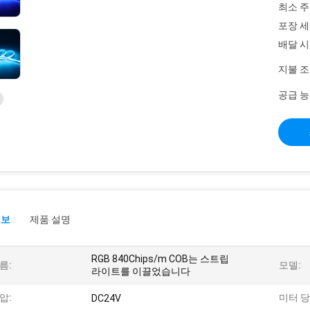
최소 주
포장 세
배달 시
지불 조
공급 능
정보
제품 설명
RGB 840Chips/m COB는 스트립
름:
모델:
라이트를 이끌었습니다
압:
미터 당
DC24V