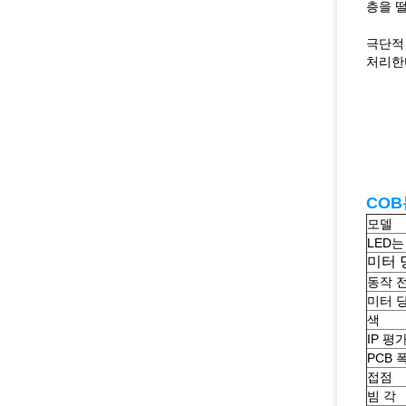
층을 
극단적 
처리한
COB
모델
LED
미터 
동작 
미터 
색
IP 평
PCB 
접점
빔 각