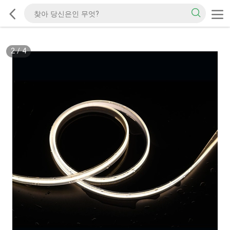
2
/
4