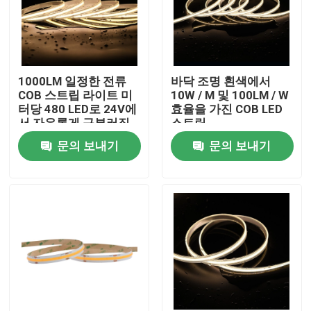
1000LM 일정한 전류
바닥 조명 흰색에서
COB 스트립 라이트 미
10W / M 및 100LM / W
터당 480 LED로 24V에
효율을 가진 COB LED
서 자유롭게 구부러집
스트립
니다
문의 보내기
문의 보내기
홈
회사 소개
접촉