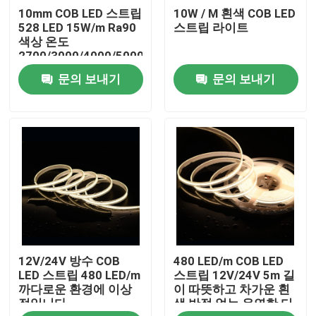
10mm COB LED 스트립
10W / M 흰색 COB LED
528 LED 15W/m Ra90
스트립 라이트
제품 소개
색상 온도
2700/3000/4000/5000/6500K
문의 보내기
문의 보내기
화면
높은 크리 주도하는 스트립
COB는 스트립을 이끌었습니다
rgb는 스트립을 이끌었습니다
12V/24V 방수 COB
480 LED/m COB LED
단색은 스트립을 이끌었습니다
LED 스트립 480 LED/m
스트립 12V/24V 5m 길
까다로운 환경에 이상
이 따뜻하고 차가운 흰
적입니다
색 반점 없는 유연한 디
조정할 수 있는 백색 LED 스트립